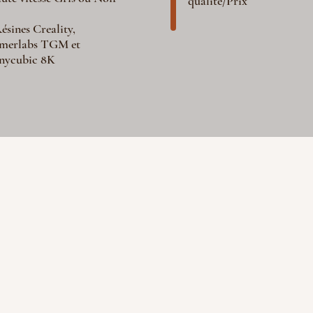
qualité/Prix
ésines Creality,
merlabs TGM et
nycubic 8K