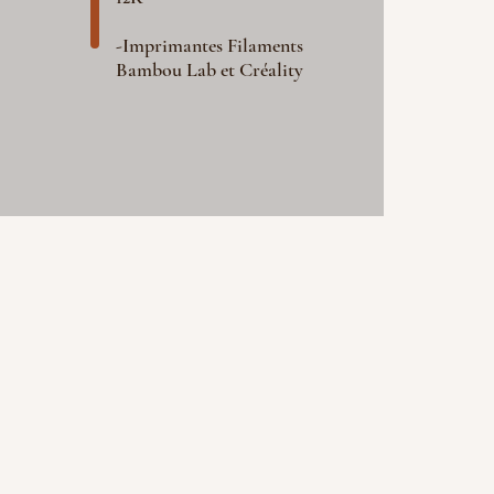
-Imprimantes Filaments
Bambou Lab et Créality