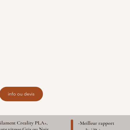
info ou devis
ilament Creality PLA+,
-Meilleur rapport
ute vitesse Gris ou Noir