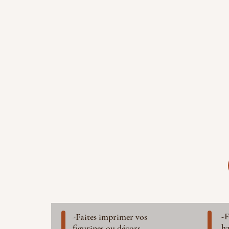
-F
-Faites imprimer vos
ha
figurines ou décors