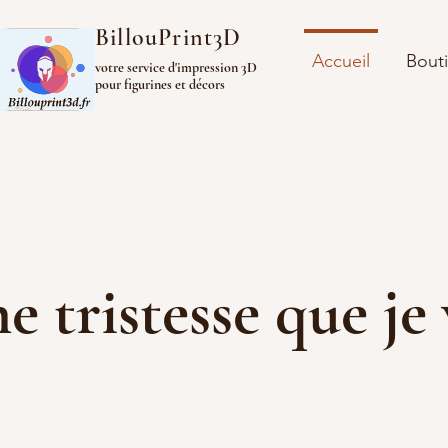
BillouPrint3D
Accueil
Bout
votre service d'impression 3D
pour figurines et décors
ine tristesse que