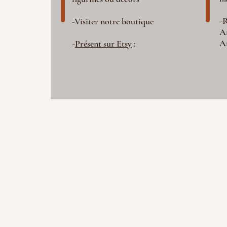
-R
-Visiter notre boutique
A
A
-
Présent sur Etsy
: