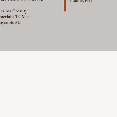
qualité/Prix
ésines Creality,
merlabs TGM et
nycubic 8K