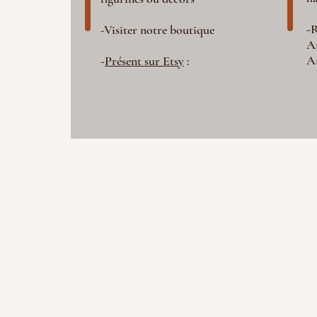
-R
-Visiter notre boutique
A
A
-
Présent sur Etsy
: