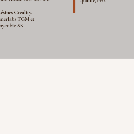
qualité/Prix
ésines Creality,
merlabs TGM et
nycubic 8K