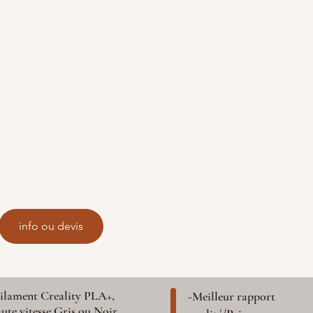
info ou devis
ilament Creality PLA+,
-Meilleur rapport
ute vitesse Gris ou Noir