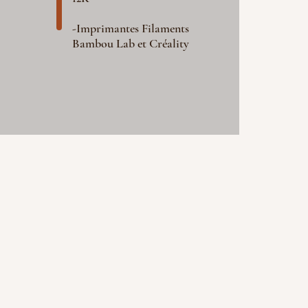
-Imprimantes Filaments
Bambou Lab et Créality