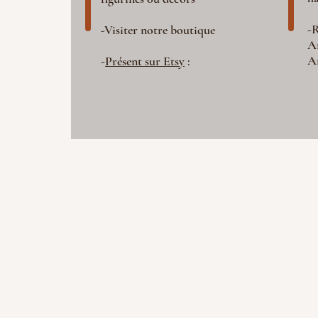
-R
-Visiter notre boutique
A
A
-
Présent sur Etsy
: