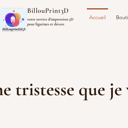
BillouPrint3D
Accueil
Bout
votre service d'impression 3D
pour figurines et décors
ine tristesse que