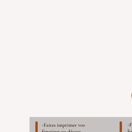
-F
-Faites imprimer vos
ha
figurines ou décors