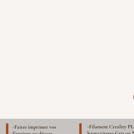
-Filament Creality P
-Faites imprimer vos
haute vitesse Gris ou 
figurines ou décors