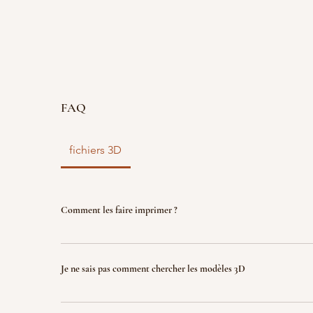
FAQ
fichiers 3D
Comment les faire imprimer ?
vous disposez d'un fichier 3D ? faites le nous parve
nous l'imprimons. Le fichier sera ensuite détruit p
Je ne sais pas comment chercher les modèles 3D
garantir la propriété intellectuelle.
Indiquez nous ce que vous recherchez (jeux, factio