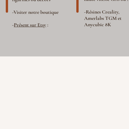
-Résines Creality,
-Visiter notre boutique
Amerlabs TGM et
Anycubic 8K
-
Présent sur Etsy
: