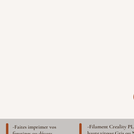
-Filament Creality P
-Faites imprimer vos
haute vitesse Gris ou 
figurines ou décors