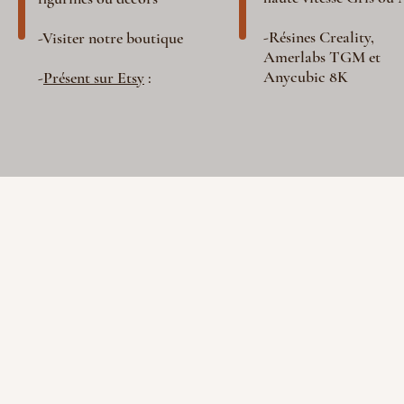
-Résines Creality,
-Visiter notre boutique
Amerlabs TGM et
Anycubic 8K
-
Présent sur Etsy
: