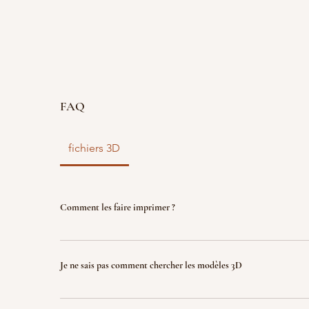
FAQ
fichiers 3D
Comment les faire imprimer ?
vous disposez d'un fichier 3D ? faites le nous parve
nous l'imprimons. Le fichier sera ensuite détruit p
Je ne sais pas comment chercher les modèles 3D
garantir la propriété intellectuelle.
Indiquez nous ce que vous recherchez (jeux, factio