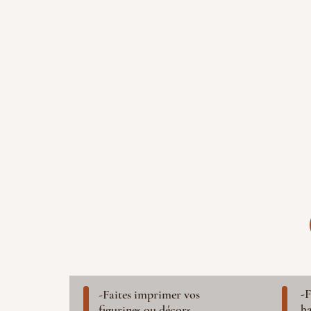
-F
-Faites imprimer vos
ha
figurines ou décors