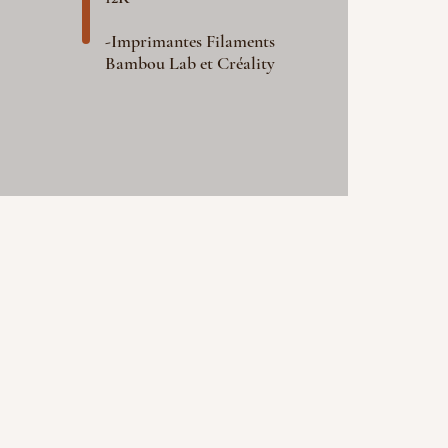
-Imprimantes Filaments
Bambou Lab et Créality