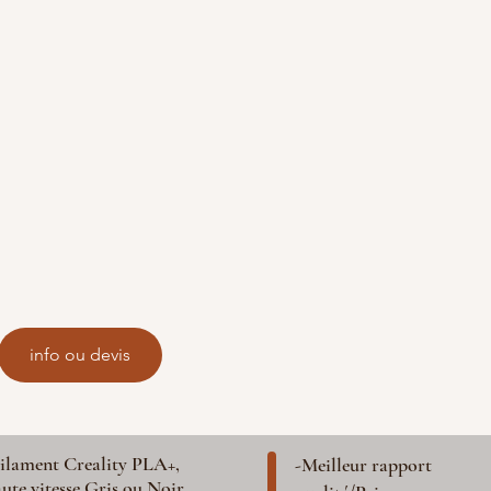
info ou devis
ilament Creality PLA+,
-Meilleur rapport
ute vitesse Gris ou Noir