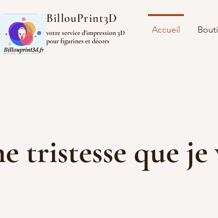
BillouPrint3D
Accueil
Bout
votre service d'impression 3D
pour figurines et décors
ine tristesse que