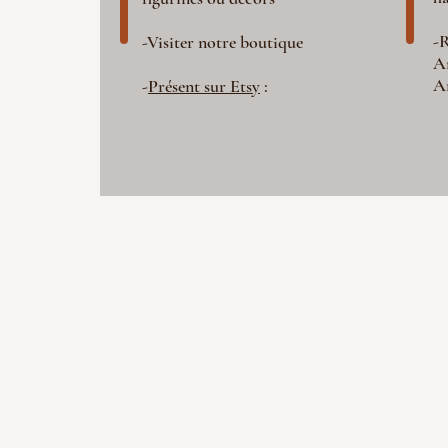
-R
-Visiter notre boutique
A
A
-
Présent sur Etsy
: