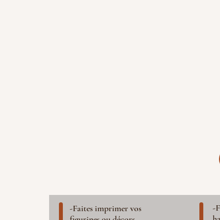
-F
-Faites imprimer vos
ha
figurines ou décors