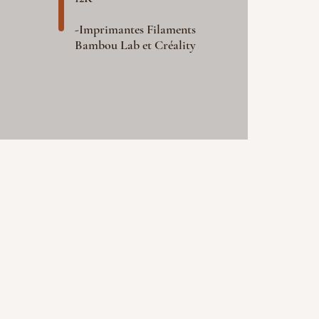
-Imprimantes Filaments
Bambou Lab et Créality