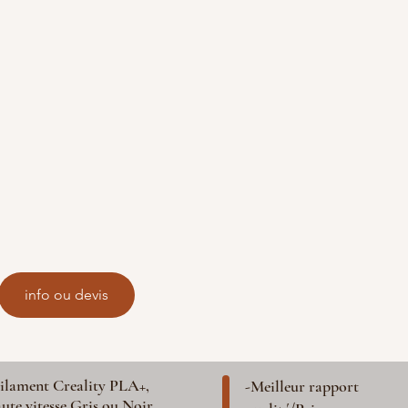
info ou devis
ilament Creality PLA+,
-Meilleur rapport
ute vitesse Gris ou Noir