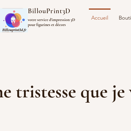
BillouPrint3D
Accueil
Bout
votre service d'impression 3D
pour figurines et décors
ine tristesse que