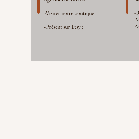
-R
-Visiter notre boutique
A
A
-
Présent sur Etsy
: