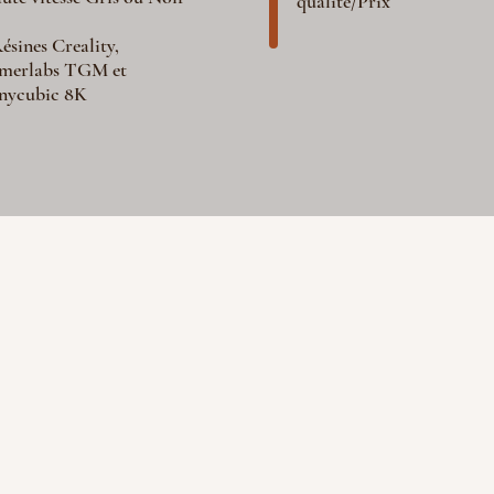
qualité/Prix
ésines Creality,
merlabs TGM et
nycubic 8K