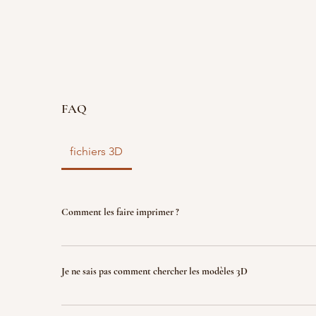
FAQ
fichiers 3D
Comment les faire imprimer ?
vous disposez d'un fichier 3D ? faites le nous parve
nous l'imprimons. Le fichier sera ensuite détruit p
Je ne sais pas comment chercher les modèles 3D
garantir la propriété intellectuelle.
Indiquez nous ce que vous recherchez (jeux, factio