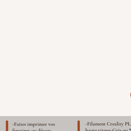
-Filament Creality P
-Faites imprimer vos
haute vitesse Gris ou 
figurines ou décors