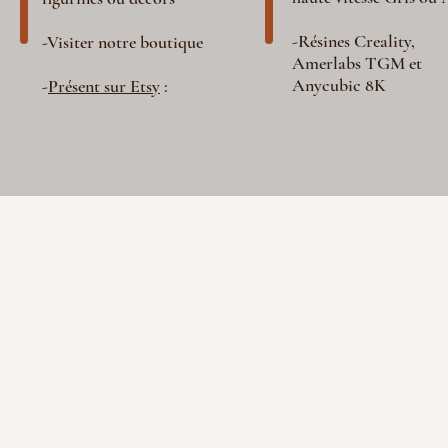
-Résines Creality,
-Visiter notre boutique
Amerlabs TGM et
Anycubic 8K
-
Présent sur Etsy
: