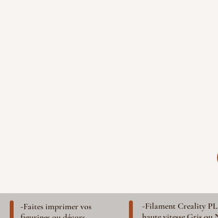
-Filament Creality P
-Faites imprimer vos
haute vitesse Gris ou 
figurines ou décors