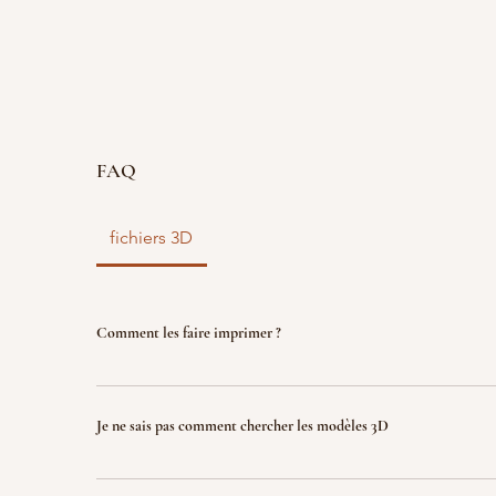
FAQ
fichiers 3D
Comment les faire imprimer ?
vous disposez d'un fichier 3D ? faites le nous parve
nous l'imprimons. Le fichier sera ensuite détruit p
Je ne sais pas comment chercher les modèles 3D
garantir la propriété intellectuelle.
Indiquez nous ce que vous recherchez (jeux, factio