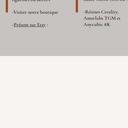
-Résines Creality,
-Visiter notre boutique
Amerlabs TGM et
Anycubic 8K
-
Présent sur Etsy
: