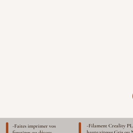
-Filament Creality P
-Faites imprimer vos
haute vitesse Gris ou 
figurines ou décors