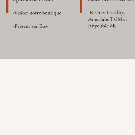
-Résines Creality,
-Visiter notre boutique
Amerlabs TGM et
Anycubic 8K
-
Présent sur Etsy
: