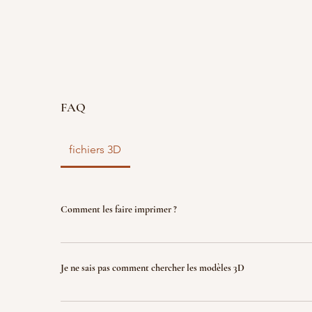
FAQ
fichiers 3D
Comment les faire imprimer ?
vous disposez d'un fichier 3D ? faites le nous parve
nous l'imprimons. Le fichier sera ensuite détruit p
Je ne sais pas comment chercher les modèles 3D
garantir la propriété intellectuelle.
Indiquez nous ce que vous recherchez (jeux, factio