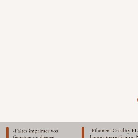
-Filament Creality P
-Faites imprimer vos
haute vitesse Gris ou 
figurines ou décors