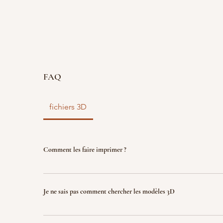
FAQ
fichiers 3D
Comment les faire imprimer ?
vous disposez d'un fichier 3D ? faites le nous parve
nous l'imprimons. Le fichier sera ensuite détruit p
Je ne sais pas comment chercher les modèles 3D
garantir la propriété intellectuelle.
Indiquez nous ce que vous recherchez (jeux, factio