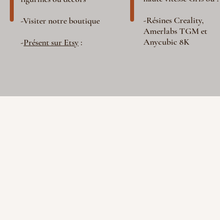
-Résines Creality,
-Visiter notre boutique
Amerlabs TGM et
Anycubic 8K
-
Présent sur Etsy
: