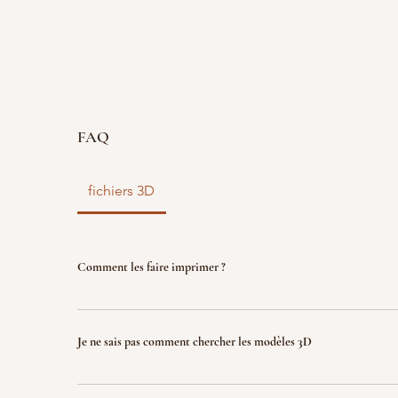
FAQ
fichiers 3D
Comment les faire imprimer ?
vous disposez d'un fichier 3D ? faites le nous parve
nous l'imprimons. Le fichier sera ensuite détruit p
Je ne sais pas comment chercher les modèles 3D
garantir la propriété intellectuelle.
Indiquez nous ce que vous recherchez (jeux, factio