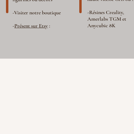
-Résines Creality,
-Visiter notre boutique
Amerlabs TGM et
Anycubic 8K
-
Présent sur Etsy
: