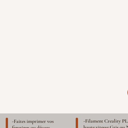
-Filament Creality P
-Faites imprimer vos
haute vitesse Gris ou 
figurines ou décors