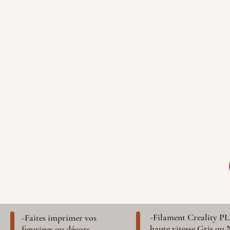
-Filament Creality P
-Faites imprimer vos
haute vitesse Gris ou 
figurines ou décors