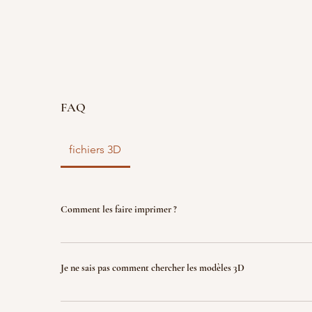
FAQ
fichiers 3D
Comment les faire imprimer ?
vous disposez d'un fichier 3D ? faites le nous parve
nous l'imprimons. Le fichier sera ensuite détruit p
Je ne sais pas comment chercher les modèles 3D
garantir la propriété intellectuelle.
Indiquez nous ce que vous recherchez (jeux, factio