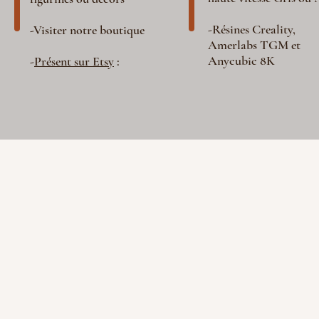
-Résines Creality,
-Visiter notre boutique
Amerlabs TGM et
Anycubic 8K
-
Présent sur Etsy
: