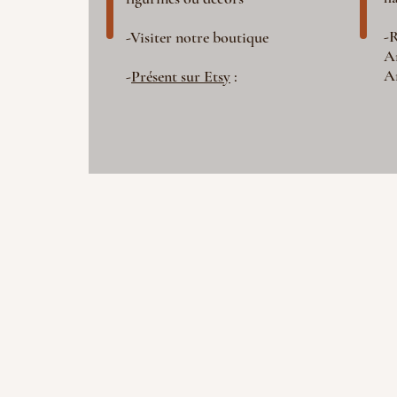
-R
-Visiter notre boutique
A
A
-
Présent sur Etsy
: