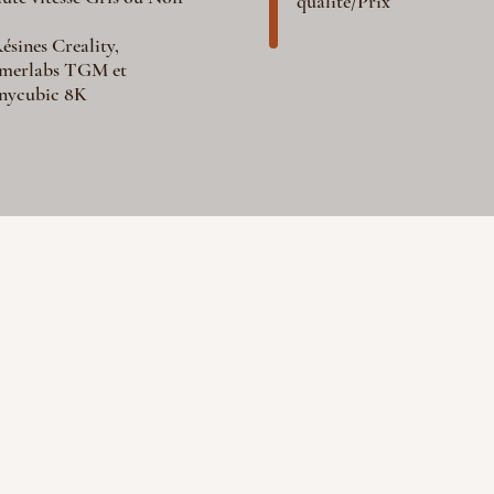
qualité/Prix
ésines Creality,
merlabs TGM et
nycubic 8K