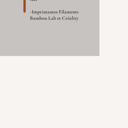
-Imprimantes Filaments
Bambou Lab et Créality