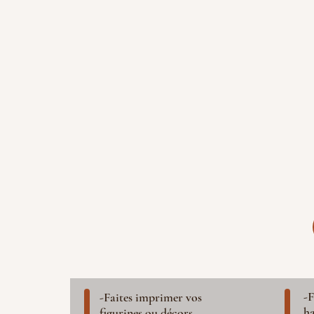
-F
-Faites imprimer vos
ha
figurines ou décors