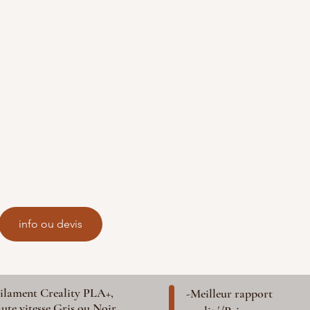
info ou devis
ilament Creality PLA+,
-Meilleur rapport
ute vitesse Gris ou Noir