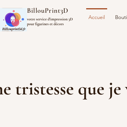
BillouPrint3D
Accueil
Bout
votre service d'impression 3D
pour figurines et décors
ine tristesse que