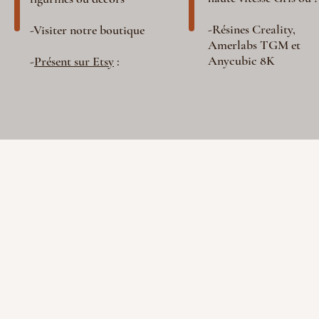
-Résines Creality,
-Visiter notre boutique
Amerlabs TGM et
Anycubic 8K
-
Présent sur Etsy
: