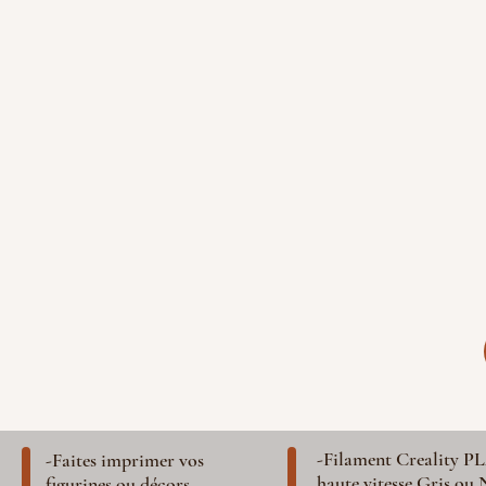
-Filament Creality P
-Faites imprimer vos
haute vitesse Gris ou 
figurines ou décors