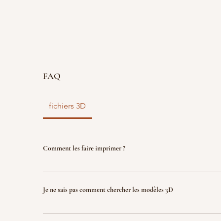
FAQ
fichiers 3D
Comment les faire imprimer ?
vous disposez d'un fichier 3D ? faites le nous parve
nous l'imprimons. Le fichier sera ensuite détruit p
Je ne sais pas comment chercher les modèles 3D
garantir la propriété intellectuelle.
Indiquez nous ce que vous recherchez (jeux, factio