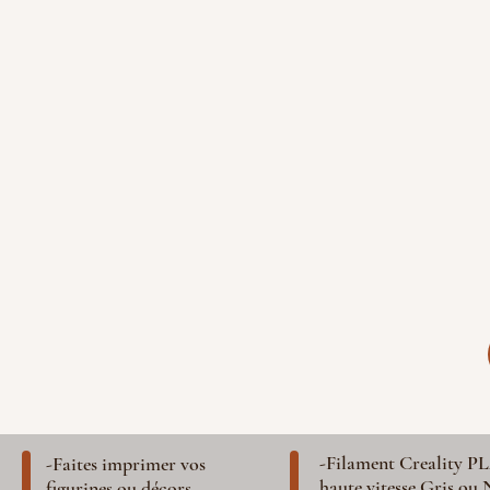
-Filament Creality P
-Faites imprimer vos
haute vitesse Gris ou 
figurines ou décors