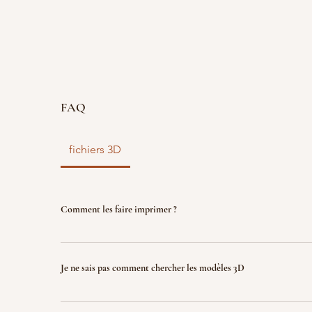
FAQ
fichiers 3D
Comment les faire imprimer ?
vous disposez d'un fichier 3D ? faites le nous parve
nous l'imprimons. Le fichier sera ensuite détruit p
Je ne sais pas comment chercher les modèles 3D
garantir la propriété intellectuelle.
Indiquez nous ce que vous recherchez (jeux, factio