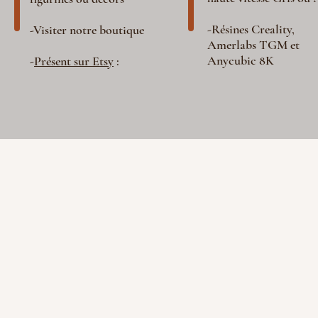
-Résines Creality,
-Visiter notre boutique
Amerlabs TGM et
Anycubic 8K
-
Présent sur Etsy
: