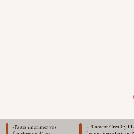
-Filament Creality P
-Faites imprimer vos
haute vitesse Gris ou 
figurines ou décors