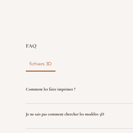
FAQ
fichiers 3D
Comment les faire imprimer ?
vous disposez d'un fichier 3D ? faites le nous parve
nous l'imprimons. Le fichier sera ensuite détruit p
Je ne sais pas comment chercher les modèles 3D
garantir la propriété intellectuelle.
Indiquez nous ce que vous recherchez (jeux, factio