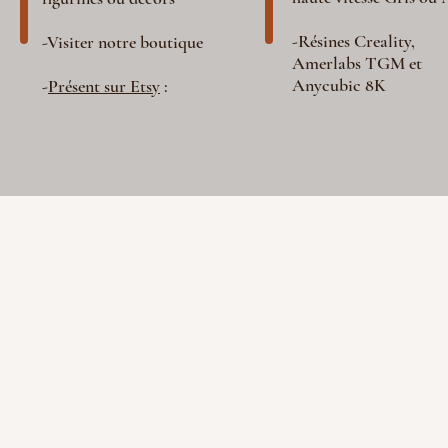
-Résines Creality,
-Visiter notre boutique
Amerlabs TGM et
Anycubic 8K
-
Présent sur Etsy
: