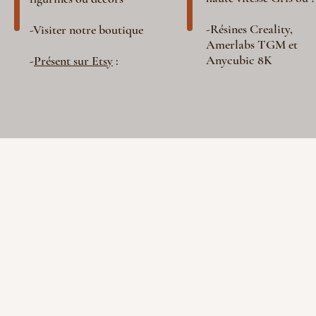
-Résines Creality,
-Visiter notre boutique
Amerlabs TGM et
Anycubic 8K
-
Présent sur Etsy
: