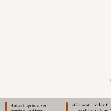
-Filament Creality P
-Faites imprimer vos
haute vitesse Gris ou 
figurines ou décors