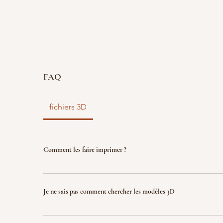
FAQ
fichiers 3D
Comment les faire imprimer ?
vous disposez d'un fichier 3D ? faites le nous parve
nous l'imprimons. Le fichier sera ensuite détruit p
Je ne sais pas comment chercher les modèles 3D
garantir la propriété intellectuelle.
Indiquez nous ce que vous recherchez (jeux, factio