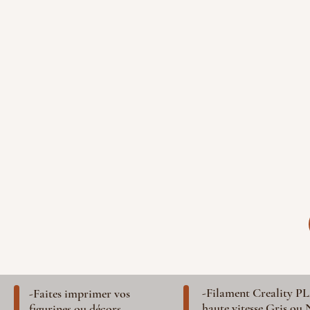
-Filament Creality P
-Faites imprimer vos
haute vitesse Gris ou 
figurines ou décors