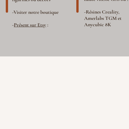
-Résines Creality,
-Visiter notre boutique
Amerlabs TGM et
Anycubic 8K
-
Présent sur Etsy
: