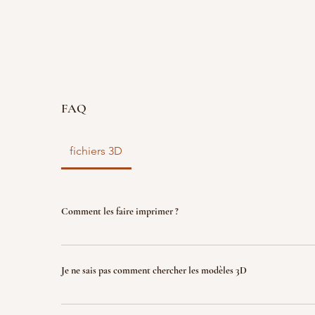
FAQ
fichiers 3D
Comment les faire imprimer ?
vous disposez d'un fichier 3D ? faites le nous parve
nous l'imprimons. Le fichier sera ensuite détruit p
Je ne sais pas comment chercher les modèles 3D
garantir la propriété intellectuelle.
Indiquez nous ce que vous recherchez (jeux, factio