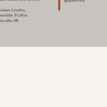
qualité/Prix
ésines Creality,
merlabs TGM et
nycubic 8K