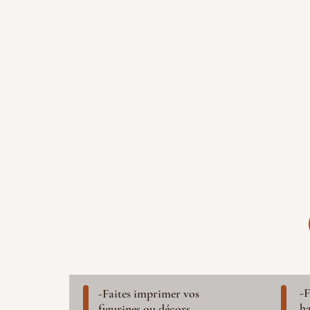
-F
-Faites imprimer vos
ha
figurines ou décors