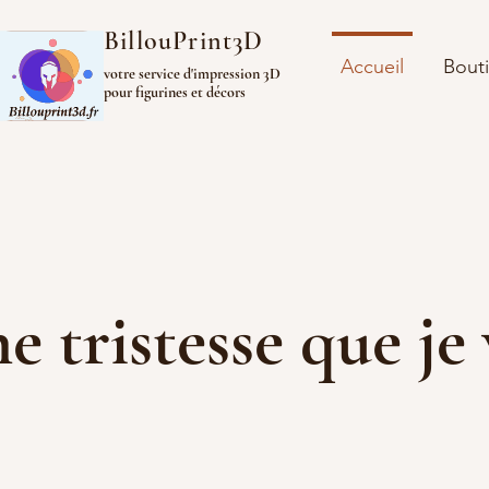
BillouPrint3D
Accueil
Bout
votre service d'impression 3D
pour figurines et décors
ine tristesse que