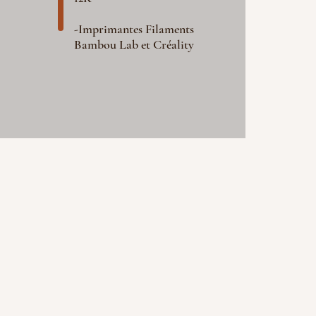
-Imprimantes Filaments
Bambou Lab et Créality