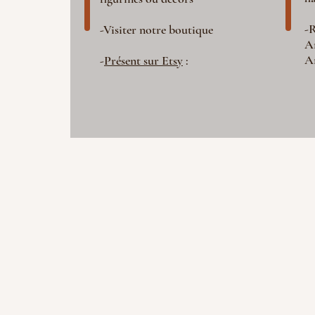
-R
-Visiter notre boutique
A
A
-
Présent sur Etsy
: