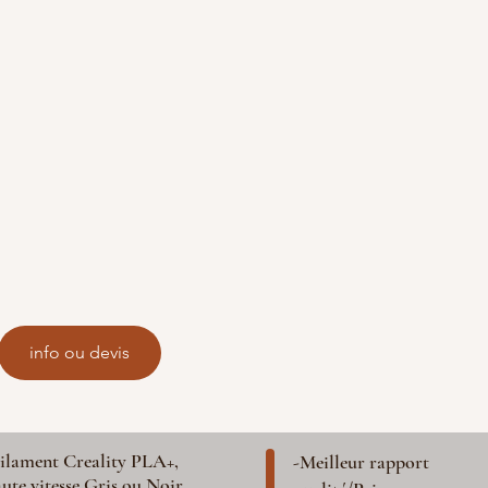
info ou devis
ilament Creality PLA+,
-Meilleur rapport
ute vitesse Gris ou Noir