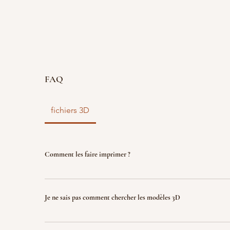
FAQ
fichiers 3D
Comment les faire imprimer ?
vous disposez d'un fichier 3D ? faites le nous parve
nous l'imprimons. Le fichier sera ensuite détruit p
Je ne sais pas comment chercher les modèles 3D
garantir la propriété intellectuelle.
Indiquez nous ce que vous recherchez (jeux, factio