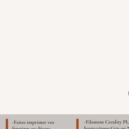
-Filament Creality P
-Faites imprimer vos
haute vitesse Gris ou 
figurines ou décors