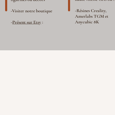
-Résines Creality,
-Visiter notre boutique
Amerlabs TGM et
Anycubic 8K
-
Présent sur Etsy
: