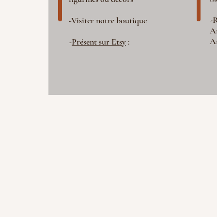
-R
-Visiter notre boutique
A
A
-
Présent sur Etsy
: