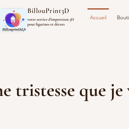
BillouPrint3D
Accueil
Bout
votre service d'impression 3D
pour figurines et décors
ine tristesse que