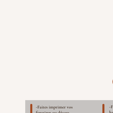
-F
-Faites imprimer vos
ha
figurines ou décors