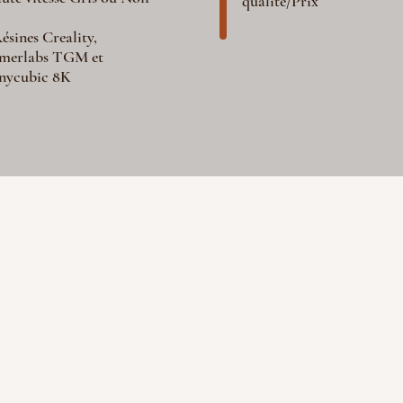
qualité/Prix
ésines Creality,
merlabs TGM et
nycubic 8K