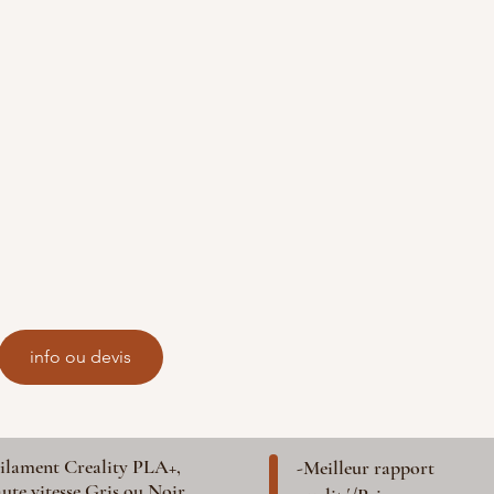
info ou devis
ilament Creality PLA+,
-Meilleur rapport
ute vitesse Gris ou Noir