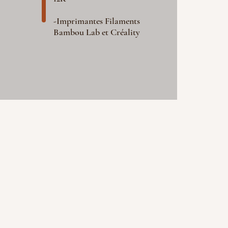
-Imprimantes Filaments
Bambou Lab et Créality