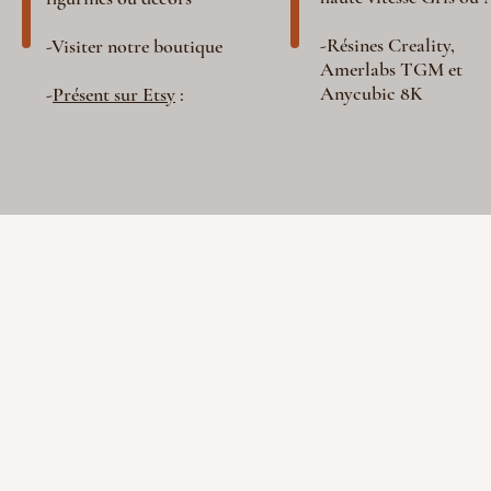
-Résines Creality,
-Visiter notre boutique
Amerlabs TGM et
Anycubic 8K
-
Présent sur Etsy
: