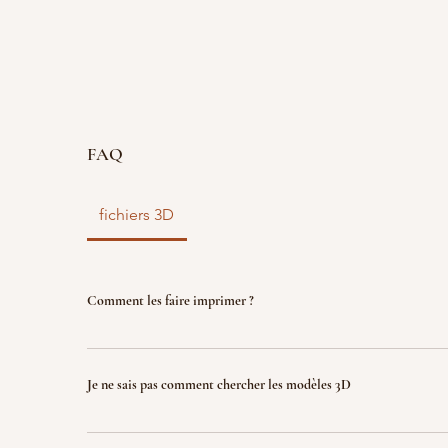
FAQ
fichiers 3D
Comment les faire imprimer ?
vous disposez d'un fichier 3D ? faites le nous parve
nous l'imprimons. Le fichier sera ensuite détruit p
Je ne sais pas comment chercher les modèles 3D
garantir la propriété intellectuelle.
Indiquez nous ce que vous recherchez (jeux, factio