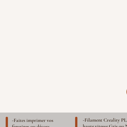
-Filament Creality P
-Faites imprimer vos
haute vitesse Gris ou 
figurines ou décors