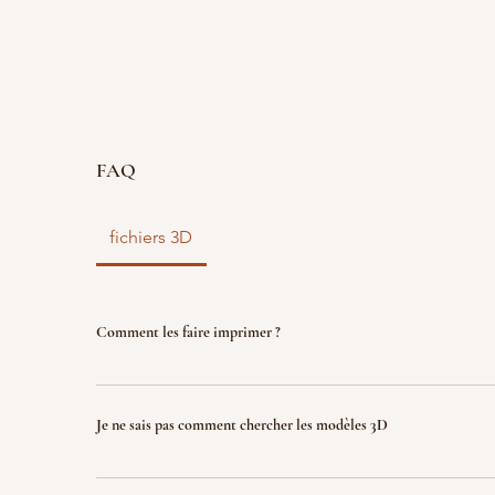
FAQ
fichiers 3D
Comment les faire imprimer ?
vous disposez d'un fichier 3D ? faites le nous parve
nous l'imprimons. Le fichier sera ensuite détruit p
Je ne sais pas comment chercher les modèles 3D
garantir la propriété intellectuelle.
Indiquez nous ce que vous recherchez (jeux, factio