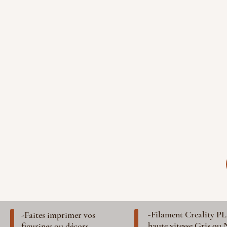
-Filament Creality P
-Faites imprimer vos
haute vitesse Gris ou 
figurines ou décors