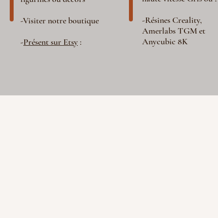
-Résines Creality,
-Visiter notre boutique
Amerlabs TGM et
Anycubic 8K
-
Présent sur Etsy
: