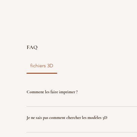
FAQ
fichiers 3D
Comment les faire imprimer ?
vous disposez d'un fichier 3D ? faites le nous parve
nous l'imprimons. Le fichier sera ensuite détruit p
Je ne sais pas comment chercher les modèles 3D
garantir la propriété intellectuelle.
Indiquez nous ce que vous recherchez (jeux, factio