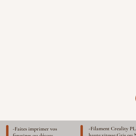
-Filament Creality P
-Faites imprimer vos
haute vitesse Gris ou 
figurines ou décors