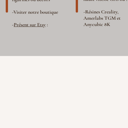
-Résines Creality,
-Visiter notre boutique
Amerlabs TGM et
Anycubic 8K
-
Présent sur Etsy
: