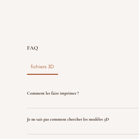
FAQ
fichiers 3D
Comment les faire imprimer ?
vous disposez d'un fichier 3D ? faites le nous parve
nous l'imprimons. Le fichier sera ensuite détruit p
Je ne sais pas comment chercher les modèles 3D
garantir la propriété intellectuelle.
Indiquez nous ce que vous recherchez (jeux, factio