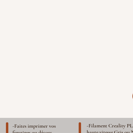
-Filament Creality P
-Faites imprimer vos
haute vitesse Gris ou 
figurines ou décors