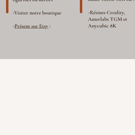
-Résines Creality,
-Visiter notre boutique
Amerlabs TGM et
Anycubic 8K
-
Présent sur Etsy
: