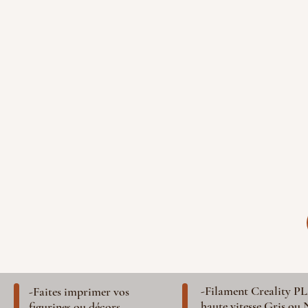
-Filament Creality P
-Faites imprimer vos
haute vitesse Gris ou 
figurines ou décors