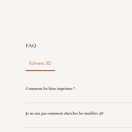
FAQ
fichiers 3D
Comment les faire imprimer ?
vous disposez d'un fichier 3D ? faites le nous parve
nous l'imprimons. Le fichier sera ensuite détruit p
Je ne sais pas comment chercher les modèles 3D
garantir la propriété intellectuelle.
Indiquez nous ce que vous recherchez (jeux, factio