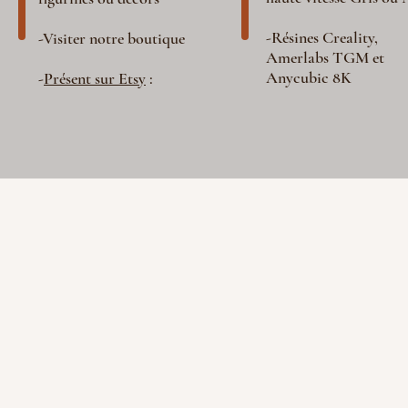
-Résines Creality,
-Visiter notre boutique
Amerlabs TGM et
Anycubic 8K
-
Présent sur Etsy
: