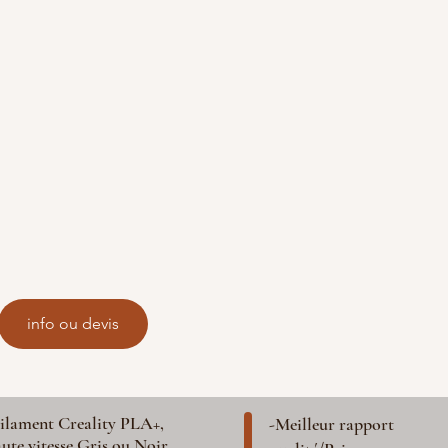
info ou devis
ilament Creality PLA+,
-Meilleur rapport
ute vitesse Gris ou Noir