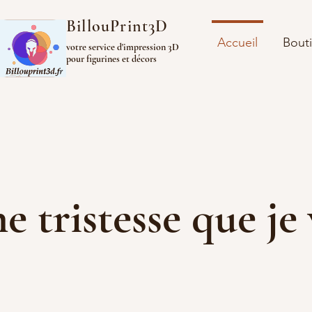
BillouPrint3D
Accueil
Bout
votre service d'impression 3D
pour figurines et décors
ine tristesse que