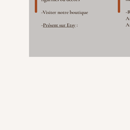
-R
-Visiter notre boutique
A
A
-
Présent sur Etsy
: