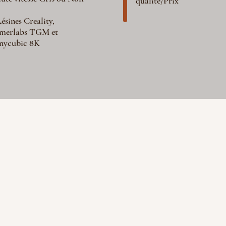
qualité/Prix
ésines Creality,
merlabs TGM et
nycubic 8K