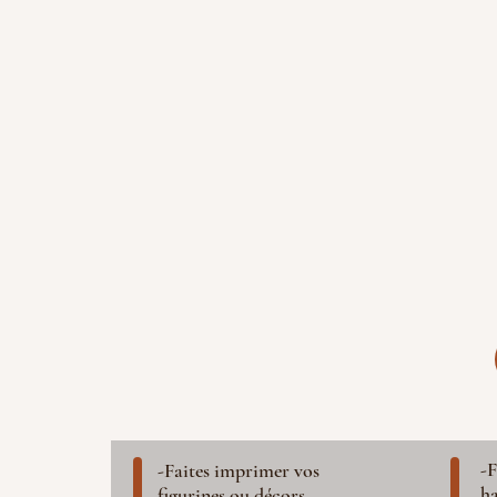
-F
-Faites imprimer vos
ha
figurines ou décors