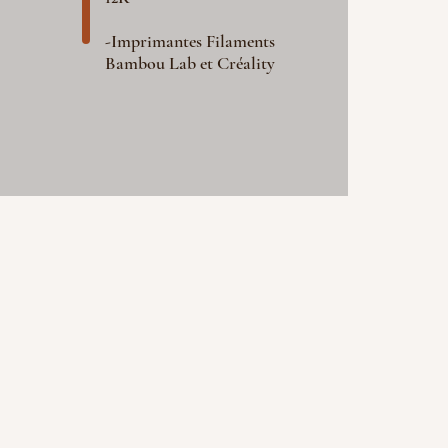
-Imprimantes Filaments
Bambou Lab et Créality