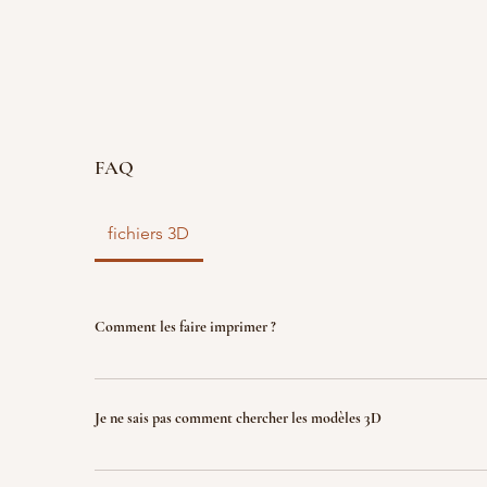
FAQ
fichiers 3D
Comment les faire imprimer ?
vous disposez d'un fichier 3D ? faites le nous parve
nous l'imprimons. Le fichier sera ensuite détruit p
Je ne sais pas comment chercher les modèles 3D
garantir la propriété intellectuelle.
Indiquez nous ce que vous recherchez (jeux, factio