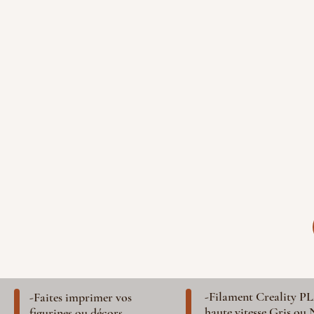
-Filament Creality P
-Faites imprimer vos
haute vitesse Gris ou 
figurines ou décors