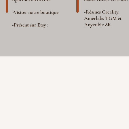
-Résines Creality,
-Visiter notre boutique
Amerlabs TGM et
Anycubic 8K
-
Présent sur Etsy
: