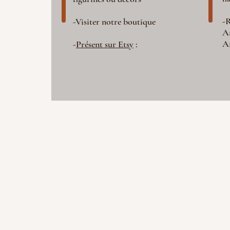
-R
-Visiter notre boutique
A
A
-
Présent sur Etsy
: