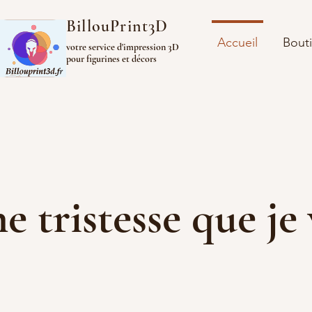
BillouPrint3D
Accueil
Bout
votre service d'impression 3D
pour figurines et décors
ine tristesse que