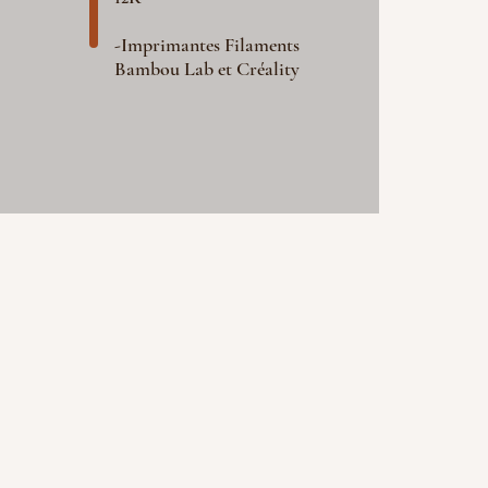
-Imprimantes Filaments
Bambou Lab et Créality