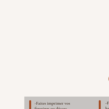
-F
-Faites imprimer vos
ha
figurines ou décors