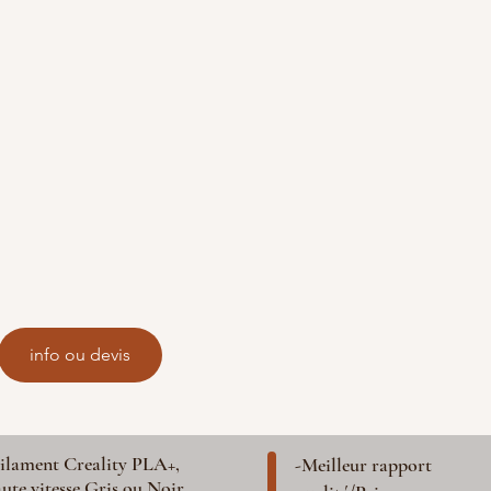
info ou devis
ilament Creality PLA+,
-Meilleur rapport
ute vitesse Gris ou Noir