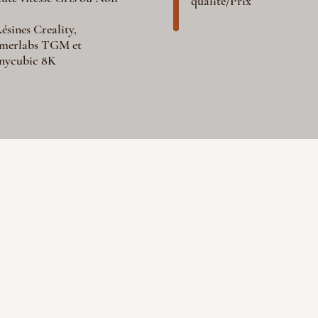
qualité/Prix
ésines Creality,
merlabs TGM et
nycubic 8K