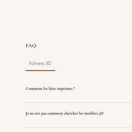
FAQ
fichiers 3D
Comment les faire imprimer ?
vous disposez d'un fichier 3D ? faites le nous parve
nous l'imprimons. Le fichier sera ensuite détruit p
Je ne sais pas comment chercher les modèles 3D
garantir la propriété intellectuelle.
Indiquez nous ce que vous recherchez (jeux, factio