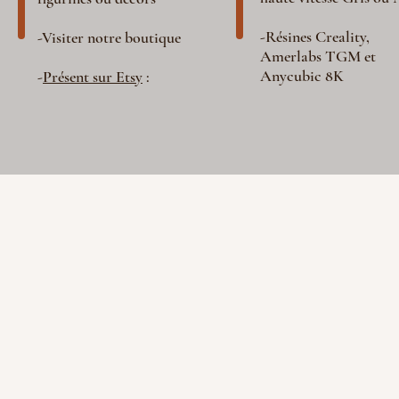
-Résines Creality,
-Visiter notre boutique
Amerlabs TGM et
Anycubic 8K
-
Présent sur Etsy
: