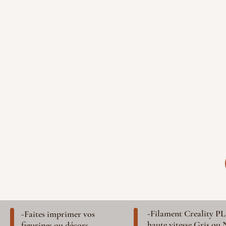
-Filament Creality P
-Faites imprimer vos
haute vitesse Gris ou 
figurines ou décors