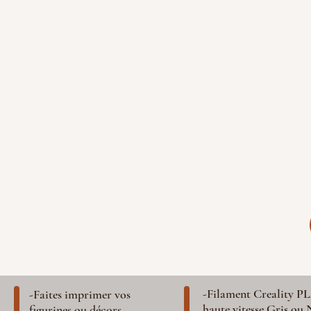
-Filament Creality P
-Faites imprimer vos
haute vitesse Gris ou 
figurines ou décors