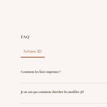
FAQ
fichiers 3D
Comment les faire imprimer ?
vous disposez d'un fichier 3D ? faites le nous parve
nous l'imprimons. Le fichier sera ensuite détruit p
Je ne sais pas comment chercher les modèles 3D
garantir la propriété intellectuelle.
Indiquez nous ce que vous recherchez (jeux, factio