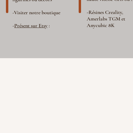
-Résines Creality,
-Visiter notre boutique
Amerlabs TGM et
Anycubic 8K
-
Présent sur Etsy
: