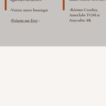
-Résines Creality,
-Visiter notre boutique
Amerlabs TGM et
Anycubic 8K
-
Présent sur Etsy
: