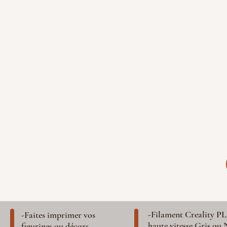
-Filament Creality P
-Faites imprimer vos
haute vitesse Gris ou 
figurines ou décors