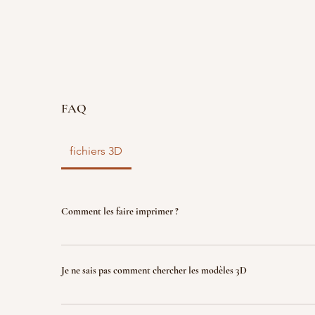
FAQ
fichiers 3D
Comment les faire imprimer ?
vous disposez d'un fichier 3D ? faites le nous parve
nous l'imprimons. Le fichier sera ensuite détruit p
Je ne sais pas comment chercher les modèles 3D
garantir la propriété intellectuelle.
Indiquez nous ce que vous recherchez (jeux, factio