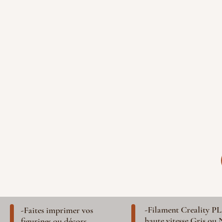
-Filament Creality P
-Faites imprimer vos
haute vitesse Gris ou 
figurines ou décors