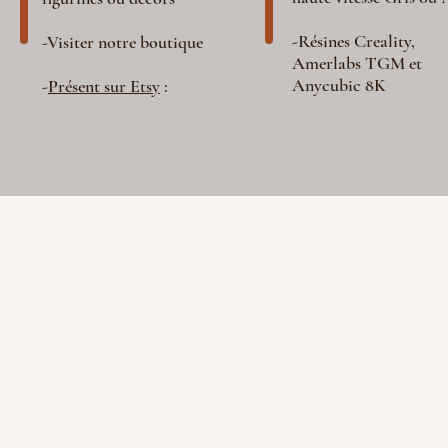
-Résines Creality,
-Visiter notre boutique
Amerlabs TGM et
Anycubic 8K
-
Présent sur Etsy
: