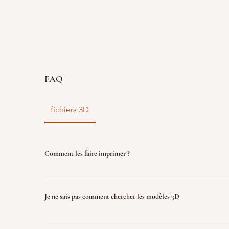
FAQ
fichiers 3D
Comment les faire imprimer ?
vous disposez d'un fichier 3D ? faites le nous parve
nous l'imprimons. Le fichier sera ensuite détruit p
Je ne sais pas comment chercher les modèles 3D
garantir la propriété intellectuelle.
Indiquez nous ce que vous recherchez (jeux, factio