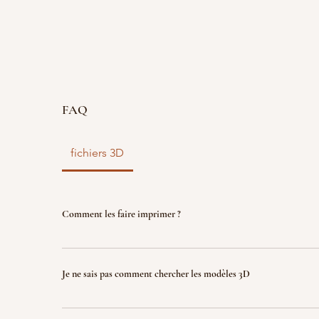
FAQ
fichiers 3D
Comment les faire imprimer ?
vous disposez d'un fichier 3D ? faites le nous parve
nous l'imprimons. Le fichier sera ensuite détruit p
Je ne sais pas comment chercher les modèles 3D
garantir la propriété intellectuelle.
Indiquez nous ce que vous recherchez (jeux, factio