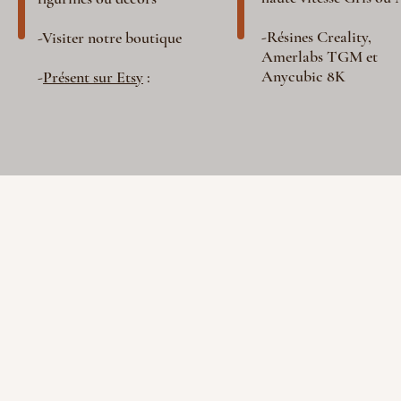
-Résines Creality,
-Visiter notre boutique
Amerlabs TGM et
Anycubic 8K
-
Présent sur Etsy
: