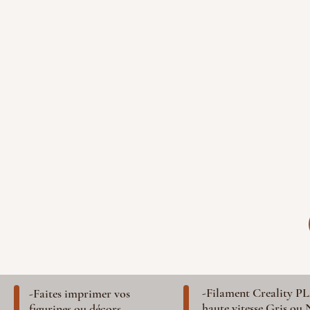
-Filament Creality P
-Faites imprimer vos
haute vitesse Gris ou 
figurines ou décors