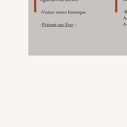
-R
-Visiter notre boutique
A
A
-
Présent sur Etsy
: