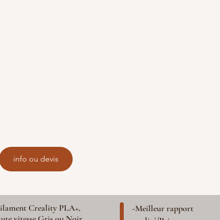
info ou devis
ilament Creality PLA+,
-Meilleur rapport
ute vitesse Gris ou Noir