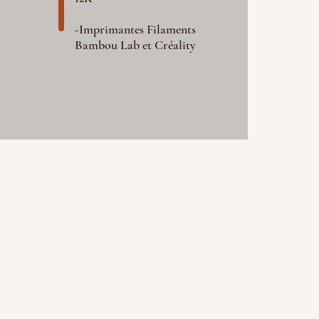
-Imprimantes Filaments
Bambou Lab et Créality