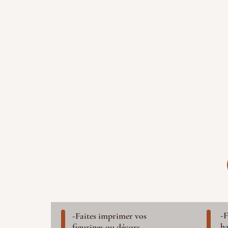
-F
-Faites imprimer vos
ha
figurines ou décors