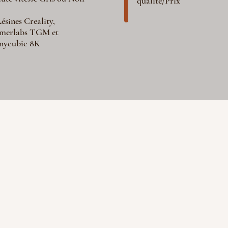
qualité/Prix
ésines Creality,
merlabs TGM et
nycubic 8K