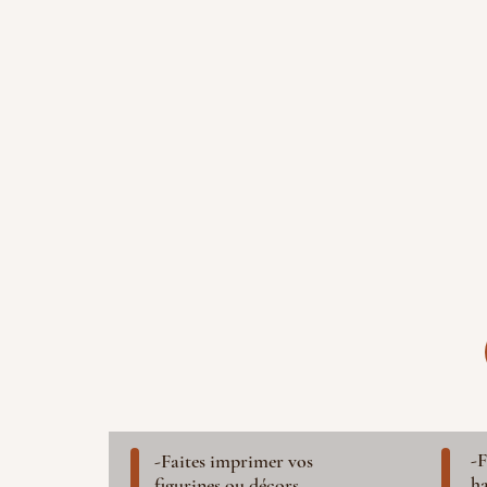
-F
-Faites imprimer vos
ha
figurines ou décors