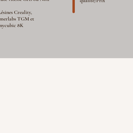
qualité/Prix
ésines Creality,
merlabs TGM et
nycubic 8K