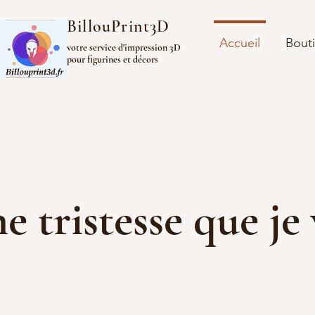
BillouPrint3D
Accueil
Bout
votre service d'impression 3D
pour figurines et décors
ine tristesse que