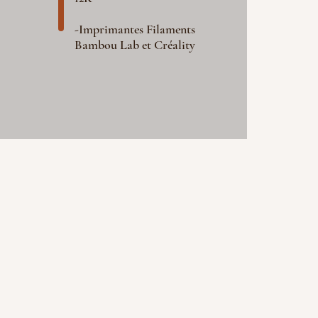
-Imprimantes Filaments
Bambou Lab et Créality