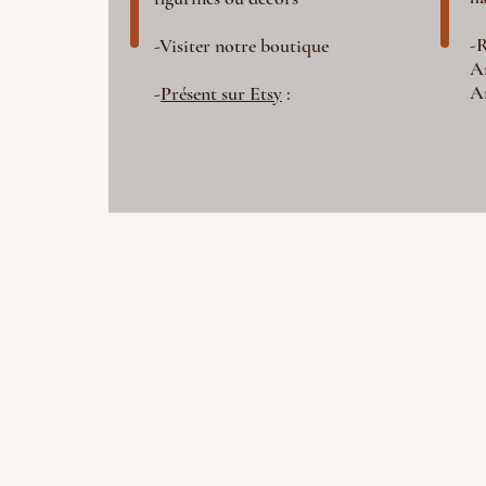
-R
-Visiter notre boutique
A
A
-
Présent sur Etsy
: