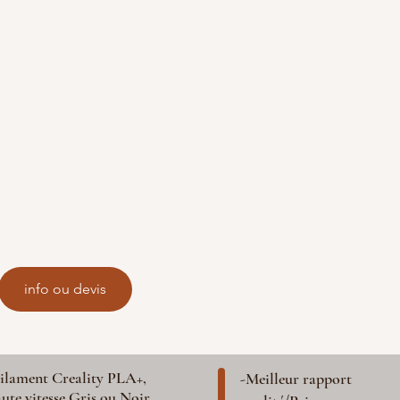
info ou devis
ilament Creality PLA+,
-Meilleur rapport
ute vitesse Gris ou Noir