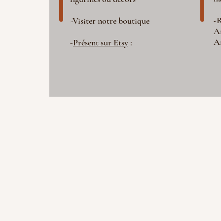
-R
-Visiter notre boutique
A
A
-
Présent sur Etsy
: