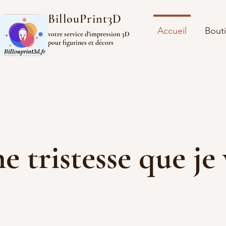
BillouPrint3D
Accueil
Bout
votre service d'impression 3D
pour figurines et décors
ine tristesse que