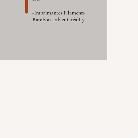
-Imprimantes Filaments
Bambou Lab et Créality