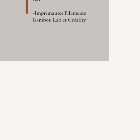
-Imprimantes Filaments
Bambou Lab et Créality