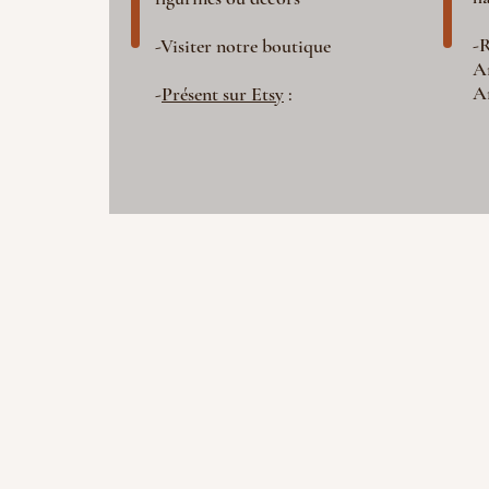
-R
-Visiter notre boutique
A
A
-
Présent sur Etsy
: