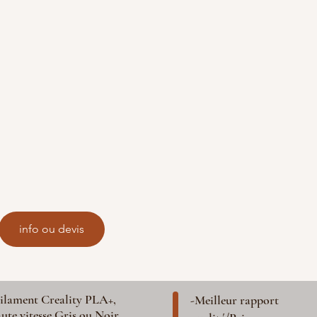
info ou devis
ilament Creality PLA+,
-Meilleur rapport
ute vitesse Gris ou Noir