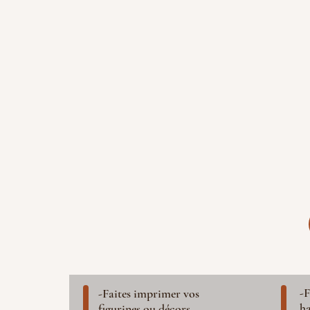
-F
-Faites imprimer vos
ha
figurines ou décors