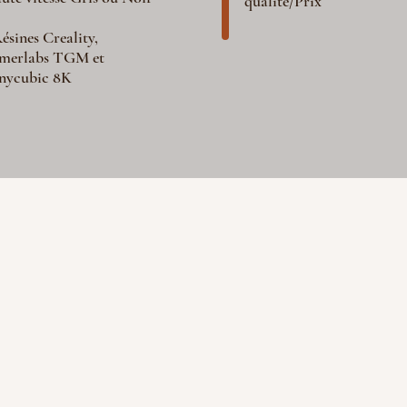
qualité/Prix
ésines Creality,
merlabs TGM et
nycubic 8K