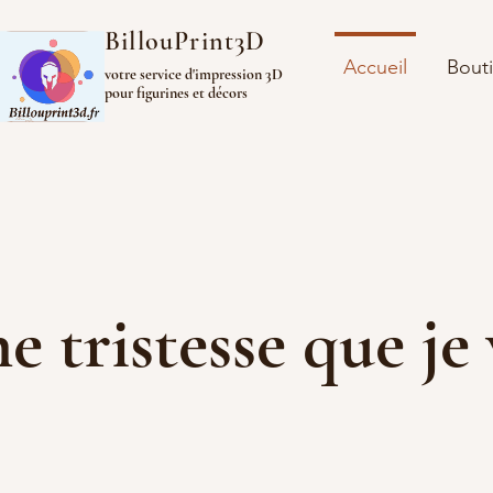
BillouPrint3D
Accueil
Bout
votre service d'impression 3D
pour figurines et décors
ine tristesse que