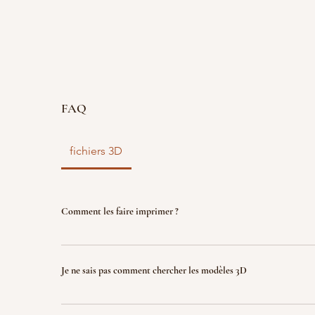
FAQ
fichiers 3D
Comment les faire imprimer ?
vous disposez d'un fichier 3D ? faites le nous parve
nous l'imprimons. Le fichier sera ensuite détruit p
Je ne sais pas comment chercher les modèles 3D
garantir la propriété intellectuelle.
Indiquez nous ce que vous recherchez (jeux, factio