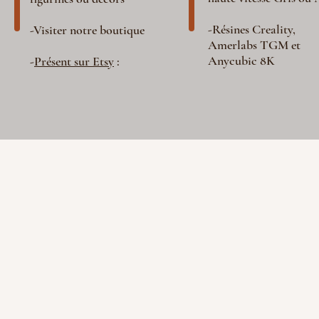
-Résines Creality,
-Visiter notre boutique
Amerlabs TGM et
Anycubic 8K
-
Présent sur Etsy
: