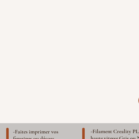
-Filament Creality P
-Faites imprimer vos
haute vitesse Gris ou 
figurines ou décors