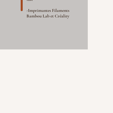
-Imprimantes Filaments
Bambou Lab et Créality