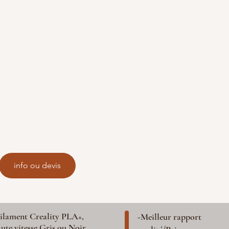
info ou devis
ilament Creality PLA+,
-Meilleur rapport
ute vitesse Gris ou Noir