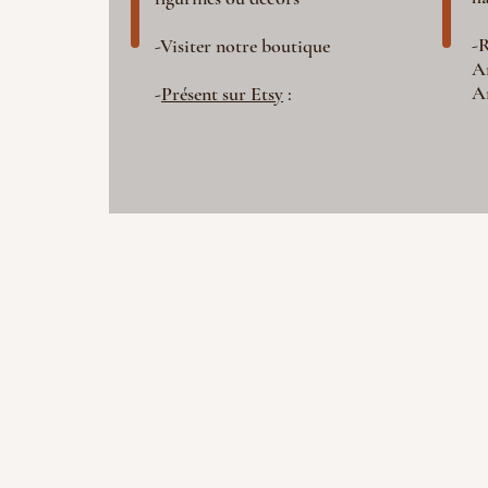
-R
-Visiter notre boutique
A
A
-
Présent sur Etsy
: