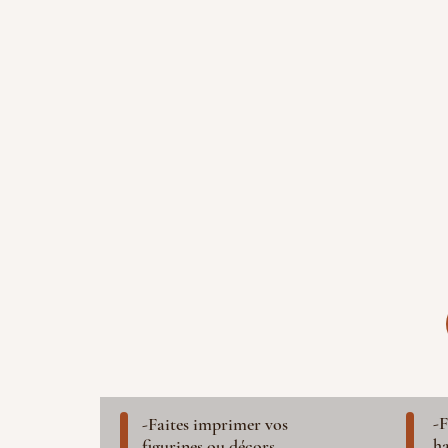
-F
-Faites imprimer vos
ha
figurines ou décors