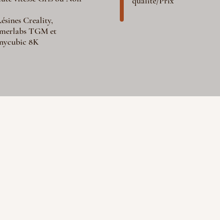
qualité/Prix
ésines Creality,
merlabs TGM et
nycubic 8K