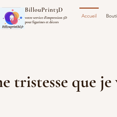
BillouPrint3D
Accueil
Bout
votre service d'impression 3D
pour figurines et décors
ine tristesse que