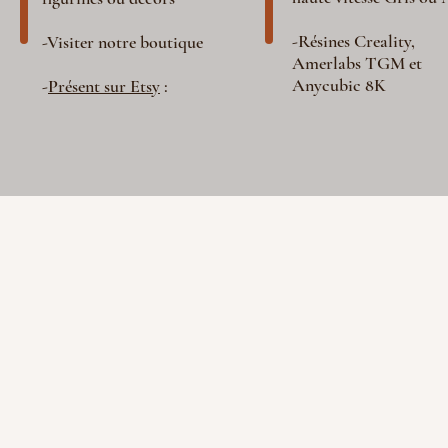
-Résines Creality,
-Visiter notre boutique
Amerlabs TGM et
Anycubic 8K
-
Présent sur Etsy
: