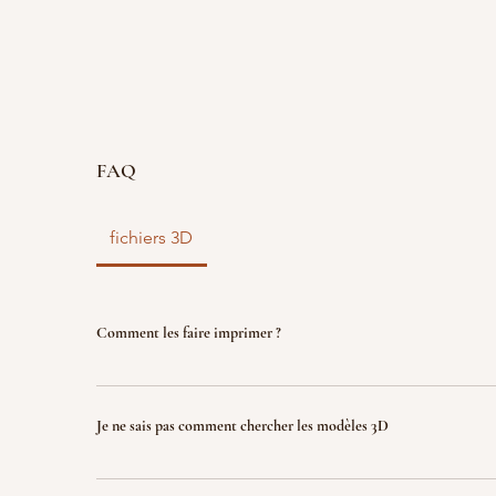
FAQ
fichiers 3D
Comment les faire imprimer ?
vous disposez d'un fichier 3D ? faites le nous parve
nous l'imprimons. Le fichier sera ensuite détruit p
Je ne sais pas comment chercher les modèles 3D
garantir la propriété intellectuelle.
Indiquez nous ce que vous recherchez (jeux, factio