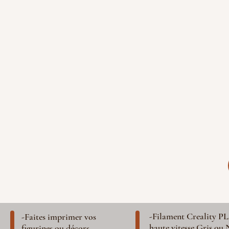
-Filament Creality P
-Faites imprimer vos
haute vitesse Gris ou 
figurines ou décors