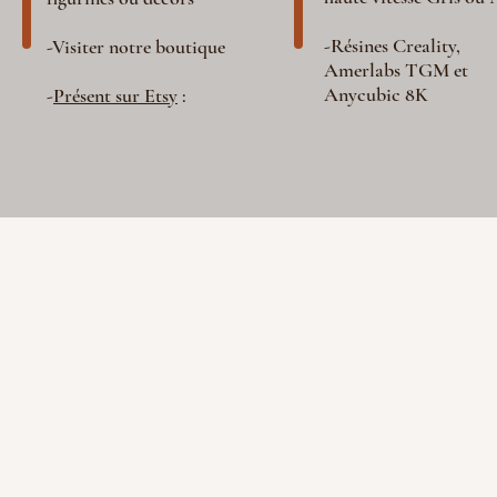
-Résines Creality,
-Visiter notre boutique
Amerlabs TGM et
Anycubic 8K
-
Présent sur Etsy
: