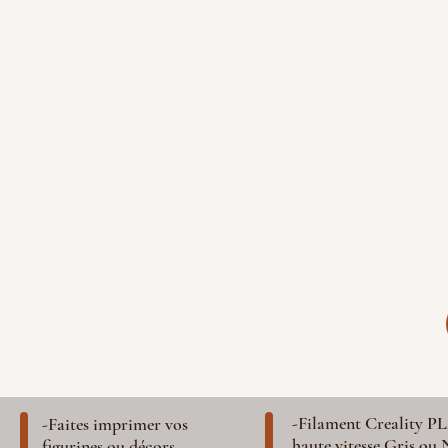
-Filament Creality P
-Faites imprimer vos
haute vitesse Gris ou 
figurines ou décors