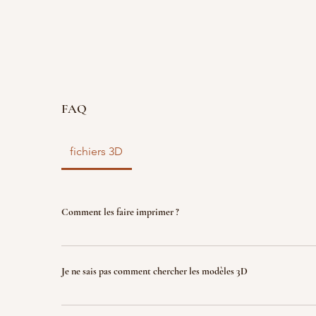
FAQ
fichiers 3D
Comment les faire imprimer ?
vous disposez d'un fichier 3D ? faites le nous parve
nous l'imprimons. Le fichier sera ensuite détruit p
Je ne sais pas comment chercher les modèles 3D
garantir la propriété intellectuelle.
Indiquez nous ce que vous recherchez (jeux, factio