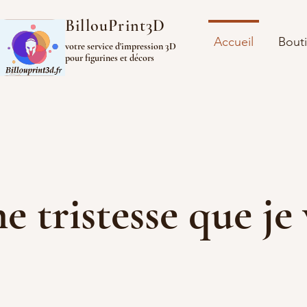
BillouPrint3D
Accueil
Bout
votre service d'impression 3D
pour figurines et décors
ine tristesse que