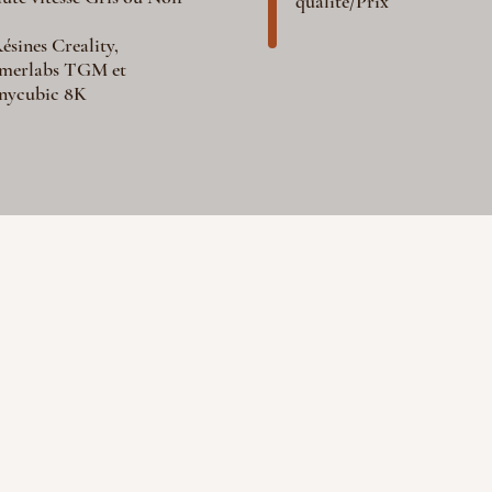
qualité/Prix
ésines Creality,
merlabs TGM et
nycubic 8K