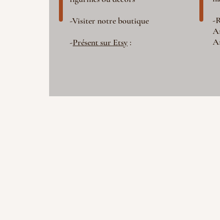
-R
-Visiter notre boutique
A
A
-
Présent sur Etsy
: