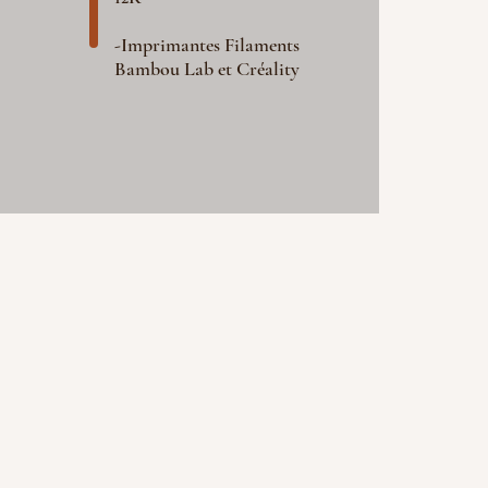
-Imprimantes Filaments
Bambou Lab et Créality