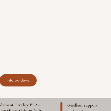
info ou devis
ilament Creality PLA+,
-Meilleur rapport
ute vitesse Gris ou Noir