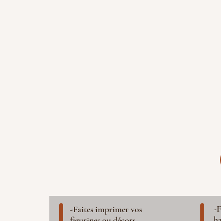
-F
-Faites imprimer vos
ha
figurines ou décors