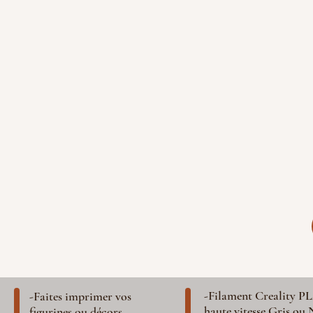
-Filament Creality P
-Faites imprimer vos
haute vitesse Gris ou 
figurines ou décors