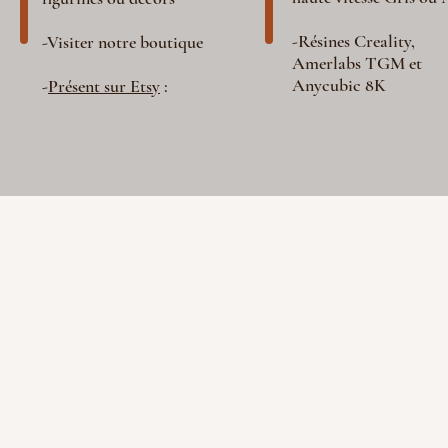
-Résines Creality,
-Visiter notre boutique
Amerlabs TGM et
Anycubic 8K
-
Présent sur Etsy
: