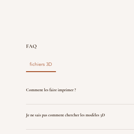
FAQ
fichiers 3D
Comment les faire imprimer ?
vous disposez d'un fichier 3D ? faites le nous parve
nous l'imprimons. Le fichier sera ensuite détruit p
Je ne sais pas comment chercher les modèles 3D
garantir la propriété intellectuelle.
Indiquez nous ce que vous recherchez (jeux, factio