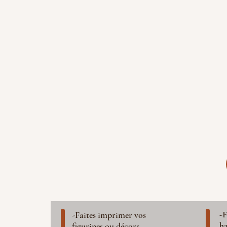
-F
-Faites imprimer vos
ha
figurines ou décors