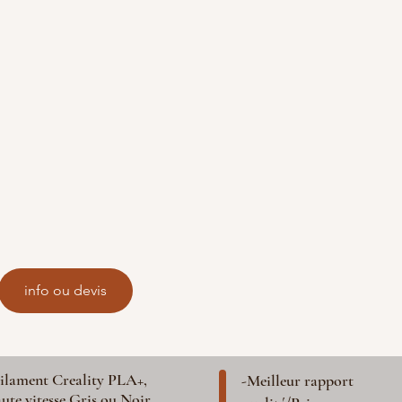
info ou devis
ilament Creality PLA+,
-Meilleur rapport
ute vitesse Gris ou Noir