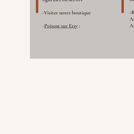
-R
-Visiter notre boutique
A
A
-
Présent sur Etsy
: