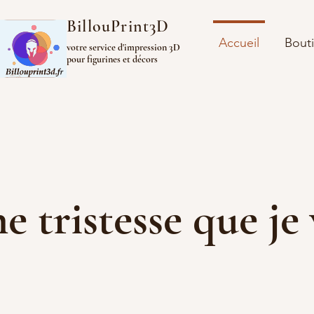
BillouPrint3D
Accueil
Bout
votre service d'impression 3D
pour figurines et décors
ine tristesse que