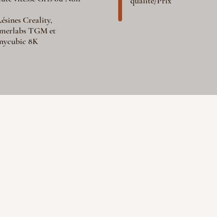
qualité/Prix
ésines Creality,
merlabs TGM et
nycubic 8K