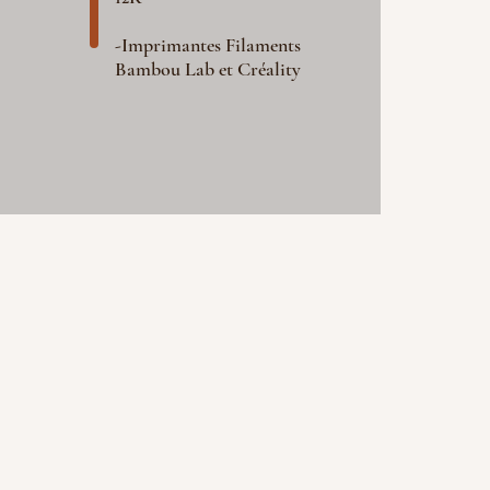
-Imprimantes Filaments
Bambou Lab et Créality